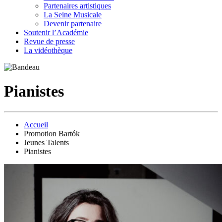
Partenaires artistiques
La Seine Musicale
Devenir partenaire
Soutenir l’Académie
Revue de presse
La vidéothèque
Pianistes
Accueil
Promotion Bartók
Jeunes Talents
Pianistes