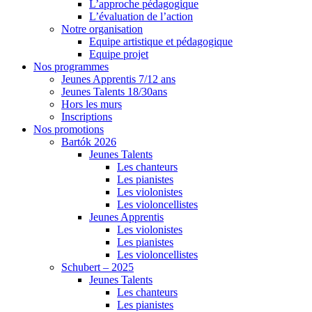
L’approche pédagogique
L’évaluation de l’action
Notre organisation
Equipe artistique et pédagogique
Equipe projet
Nos programmes
Jeunes Apprentis 7/12 ans
Jeunes Talents 18/30ans
Hors les murs
Inscriptions
Nos promotions
Bartók 2026
Jeunes Talents
Les chanteurs
Les pianistes
Les violonistes
Les violoncellistes
Jeunes Apprentis
Les violonistes
Les pianistes
Les violoncellistes
Schubert – 2025
Jeunes Talents
Les chanteurs
Les pianistes