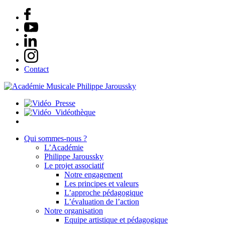
Contact
Presse
Vidéothèque
Qui sommes-nous ?
L’Académie
Philippe Jaroussky
Le projet associatif
Notre engagement
Les principes et valeurs
L’approche pédagogique
L’évaluation de l’action
Notre organisation
Equipe artistique et pédagogique