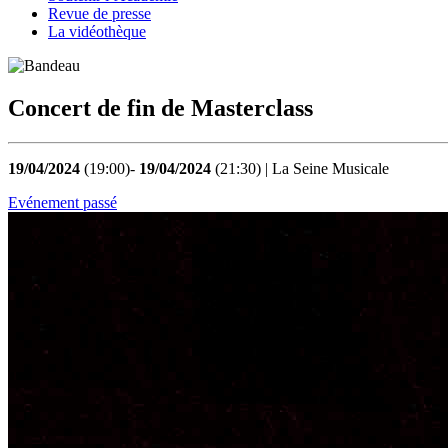
Revue de presse
La vidéothèque
Concert de fin de Masterclass
19/04/2024
(19:00)-
19/04/2024
(21:30) | La Seine Musicale
Evénement passé