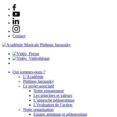
Contact
Presse
Vidéothèque
Qui sommes-nous ?
L’Académie
Philippe Jaroussky
Le projet associatif
Notre engagement
Les principes et valeurs
L’approche pédagogique
L’évaluation de l’action
Notre organisation
Equipe artistique et pédagogique