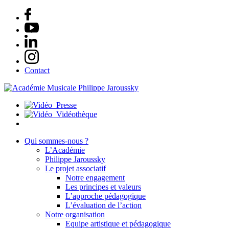
Contact
Presse
Vidéothèque
Qui sommes-nous ?
L’Académie
Philippe Jaroussky
Le projet associatif
Notre engagement
Les principes et valeurs
L’approche pédagogique
L’évaluation de l’action
Notre organisation
Equipe artistique et pédagogique