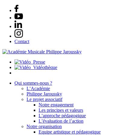
Contact
Presse
Vidéothèque
Qui sommes-nous ?
L’Académie
Philippe Jaroussky
Le projet associatif
Notre engagement
Les principes et valeurs
L’approche pédagogique
L’évaluation de l’action
Notre organisation
Equipe artistique et pédagogique