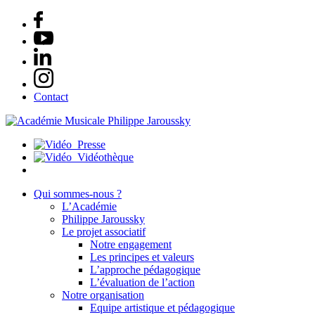
Contact
Presse
Vidéothèque
Qui sommes-nous ?
L’Académie
Philippe Jaroussky
Le projet associatif
Notre engagement
Les principes et valeurs
L’approche pédagogique
L’évaluation de l’action
Notre organisation
Equipe artistique et pédagogique