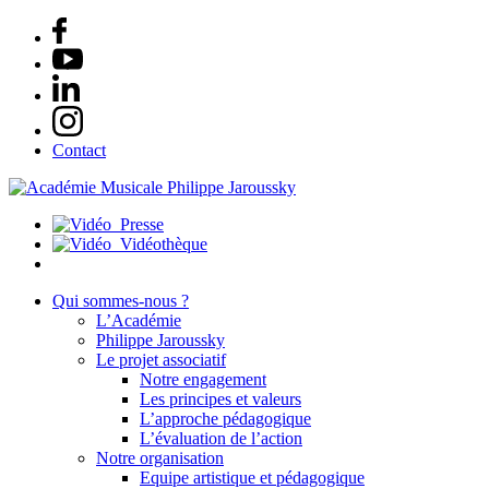
Contact
Presse
Vidéothèque
Qui sommes-nous ?
L’Académie
Philippe Jaroussky
Le projet associatif
Notre engagement
Les principes et valeurs
L’approche pédagogique
L’évaluation de l’action
Notre organisation
Equipe artistique et pédagogique