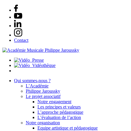
Contact
Presse
Vidéothèque
Qui sommes-nous ?
L’Académie
Philippe Jaroussky
Le projet associatif
Notre engagement
Les principes et valeurs
L’approche pédagogique
L’évaluation de l’action
Notre organisation
Equipe artistique et pédagogique