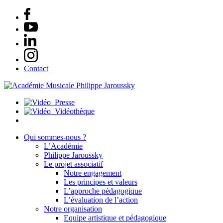
Contact
Presse
Vidéothèque
Qui sommes-nous ?
L’Académie
Philippe Jaroussky
Le projet associatif
Notre engagement
Les principes et valeurs
L’approche pédagogique
L’évaluation de l’action
Notre organisation
Equipe artistique et pédagogique