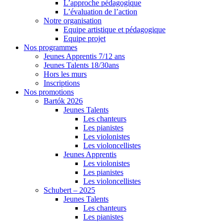
L’approche pédagogique
L’évaluation de l’action
Notre organisation
Equipe artistique et pédagogique
Equipe projet
Nos programmes
Jeunes Apprentis 7/12 ans
Jeunes Talents 18/30ans
Hors les murs
Inscriptions
Nos promotions
Bartók 2026
Jeunes Talents
Les chanteurs
Les pianistes
Les violonistes
Les violoncellistes
Jeunes Apprentis
Les violonistes
Les pianistes
Les violoncellistes
Schubert – 2025
Jeunes Talents
Les chanteurs
Les pianistes