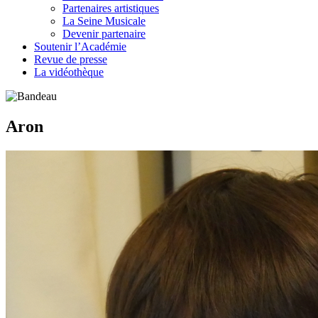
Partenaires artistiques
La Seine Musicale
Devenir partenaire
Soutenir l’Académie
Revue de presse
La vidéothèque
Aron