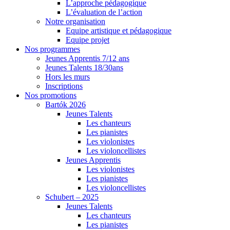
L’approche pédagogique
L’évaluation de l’action
Notre organisation
Equipe artistique et pédagogique
Equipe projet
Nos programmes
Jeunes Apprentis 7/12 ans
Jeunes Talents 18/30ans
Hors les murs
Inscriptions
Nos promotions
Bartók 2026
Jeunes Talents
Les chanteurs
Les pianistes
Les violonistes
Les violoncellistes
Jeunes Apprentis
Les violonistes
Les pianistes
Les violoncellistes
Schubert – 2025
Jeunes Talents
Les chanteurs
Les pianistes