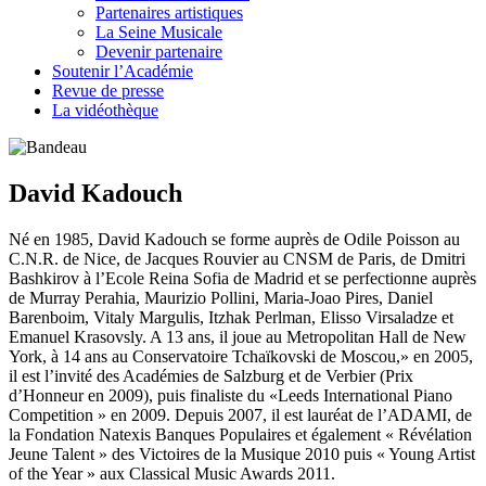
Partenaires artistiques
La Seine Musicale
Devenir partenaire
Soutenir l’Académie
Revue de presse
La vidéothèque
David Kadouch
Né en 1985, David Kadouch se forme auprès de Odile Poisson au
C.N.R. de Nice, de Jacques Rouvier au CNSM de Paris, de Dmitri
Bashkirov à l’Ecole Reina Sofia de Madrid et se perfectionne auprès
de Murray Perahia, Maurizio Pollini, Maria-Joao Pires, Daniel
Barenboim, Vitaly Margulis, Itzhak Perlman, Elisso Virsaladze et
Emanuel Krasovsly. A 13 ans, il joue au Metropolitan Hall de New
York, à 14 ans au Conservatoire Tchaïkovski de Moscou,» en 2005,
il est l’invité des Académies de Salzburg et de Verbier (Prix
d’Honneur en 2009), puis finaliste du «Leeds International Piano
Competition » en 2009. Depuis 2007, il est lauréat de l’ADAMI, de
la Fondation Natexis Banques Populaires et également « Révélation
Jeune Talent » des Victoires de la Musique 2010 puis « Young Artist
of the Year » aux Classical Music Awards 2011.