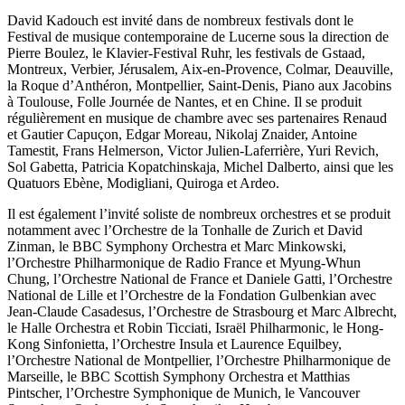
David Kadouch est invité dans de nombreux festivals dont le
Festival de musique contemporaine de Lucerne sous la direction de
Pierre Boulez, le Klavier-Festival Ruhr, les festivals de Gstaad,
Montreux, Verbier, Jérusalem, Aix-en-Provence, Colmar, Deauville,
la Roque d’Anthéron, Montpellier, Saint-Denis, Piano aux Jacobins
à Toulouse, Folle Journée de Nantes, et en Chine. Il se produit
régulièrement en musique de chambre avec ses partenaires Renaud
et Gautier Capuçon, Edgar Moreau, Nikolaj Znaider, Antoine
Tamestit, Frans Helmerson, Victor Julien-Laferrière, Yuri Revich,
Sol Gabetta, Patricia Kopatchinskaja, Michel Dalberto, ainsi que les
Quatuors Ebène, Modigliani, Quiroga et Ardeo.
Il est également l’invité soliste de nombreux orchestres et se produit
notamment avec l’Orchestre de la Tonhalle de Zurich et David
Zinman, le BBC Symphony Orchestra et Marc Minkowski,
l’Orchestre Philharmonique de Radio France et Myung-Whun
Chung, l’Orchestre National de France et Daniele Gatti, l’Orchestre
National de Lille et l’Orchestre de la Fondation Gulbenkian avec
Jean-Claude Casadesus, l’Orchestre de Strasbourg et Marc Albrecht,
le Halle Orchestra et Robin Ticciati, Israël Philharmonic, le Hong-
Kong Sinfonietta, l’Orchestre Insula et Laurence Equilbey,
l’Orchestre National de Montpellier, l’Orchestre Philharmonique de
Marseille, le BBC Scottish Symphony Orchestra et Matthias
Pintscher, l’Orchestre Symphonique de Munich, le Vancouver