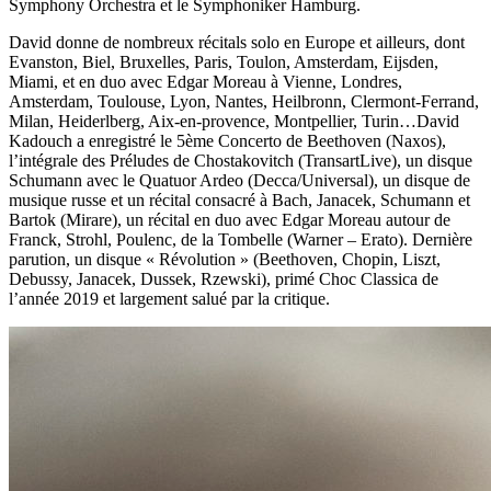
Symphony Orchestra et le Symphoniker Hamburg.
David donne de nombreux récitals solo en Europe et ailleurs, dont
Evanston, Biel, Bruxelles, Paris, Toulon, Amsterdam, Eijsden,
Miami, et en duo avec Edgar Moreau à Vienne, Londres,
Amsterdam, Toulouse, Lyon, Nantes, Heilbronn, Clermont-Ferrand,
Milan, Heiderlberg, Aix-en-provence, Montpellier, Turin…David
Kadouch a enregistré le 5ème Concerto de Beethoven (Naxos),
l’intégrale des Préludes de Chostakovitch (TransartLive), un disque
Schumann avec le Quatuor Ardeo (Decca/Universal), un disque de
musique russe et un récital consacré à Bach, Janacek, Schumann et
Bartok (Mirare), un récital en duo avec Edgar Moreau autour de
Franck, Strohl, Poulenc, de la Tombelle (Warner – Erato). Dernière
parution, un disque « Révolution » (Beethoven, Chopin, Liszt,
Debussy, Janacek, Dussek, Rzewski), primé Choc Classica de
l’année 2019 et largement salué par la critique.