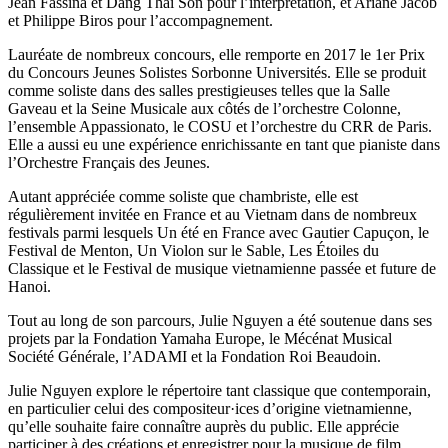
Jean Fassina et Dang Thai Son pour l’interprétation, et Ariane Jacob
et Philippe Biros pour l’accompagnement.
Lauréate de nombreux concours, elle remporte en 2017 le 1er Prix
du Concours Jeunes Solistes Sorbonne Universités. Elle se produit
comme soliste dans des salles prestigieuses telles que la Salle
Gaveau et la Seine Musicale aux côtés de l’orchestre Colonne,
l’ensemble Appassionato, le COSU et l’orchestre du CRR de Paris.
Elle a aussi eu une expérience enrichissante en tant que pianiste dans
l’Orchestre Français des Jeunes.
Autant appréciée comme soliste que chambriste, elle est
régulièrement invitée en France et au Vietnam dans de nombreux
festivals parmi lesquels Un été en France avec Gautier Capuçon, le
Festival de Menton, Un Violon sur le Sable, Les Étoiles du
Classique et le Festival de musique vietnamienne passée et future de
Hanoi.
Tout au long de son parcours, Julie Nguyen a été soutenue dans ses
projets par la Fondation Yamaha Europe, le Mécénat Musical
Société Générale, l’ADAMI et la Fondation Roi Beaudoin.
Julie Nguyen explore le répertoire tant classique que contemporain,
en particulier celui des compositeur·ices d’origine vietnamienne,
qu’elle souhaite faire connaître auprès du public. Elle apprécie
participer à des créations et enregistrer pour la musique de film.