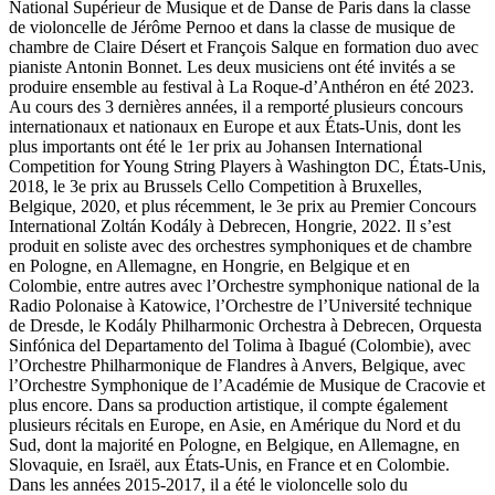
National Supérieur de Musique et de Danse de Paris dans la classe
de violoncelle de Jérôme Pernoo et dans la classe de musique de
chambre de Claire Désert et François Salque en formation duo avec
pianiste Antonin Bonnet. Les deux musiciens ont été invités a se
produire ensemble au festival à La Roque-d’Anthéron en été 2023.
Au cours des 3 dernières années, il a remporté plusieurs concours
internationaux et nationaux en Europe et aux États-Unis, dont les
plus importants ont été le 1er prix au Johansen International
Competition for Young String Players à Washington DC, États-Unis,
2018, le 3e prix au Brussels Cello Competition à Bruxelles,
Belgique, 2020, et plus récemment, le 3e prix au Premier Concours
International Zoltán Kodály à Debrecen, Hongrie, 2022. Il s’est
produit en soliste avec des orchestres symphoniques et de chambre
en Pologne, en Allemagne, en Hongrie, en Belgique et en
Colombie, entre autres avec l’Orchestre symphonique national de la
Radio Polonaise à Katowice, l’Orchestre de l’Université technique
de Dresde, le Kodály Philharmonic Orchestra à Debrecen, Orquesta
Sinfónica del Departamento del Tolima à Ibagué (Colombie), avec
l’Orchestre Philharmonique de Flandres à Anvers, Belgique, avec
l’Orchestre Symphonique de l’Académie de Musique de Cracovie et
plus encore. Dans sa production artistique, il compte également
plusieurs récitals en Europe, en Asie, en Amérique du Nord et du
Sud, dont la majorité en Pologne, en Belgique, en Allemagne, en
Slovaquie, en Israël, aux États-Unis, en France et en Colombie.
Dans les années 2015-2017, il a été le violoncelle solo du