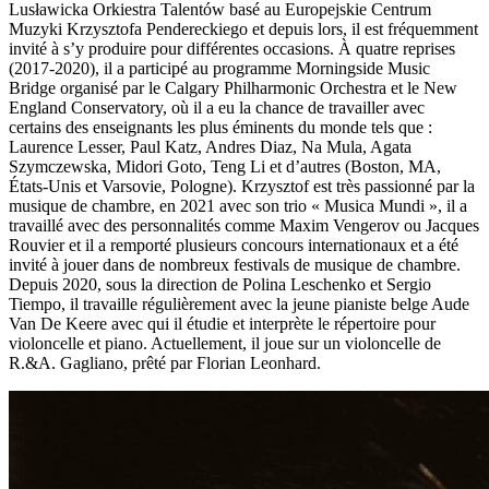
Lusławicka Orkiestra Talentów basé au Europejskie Centrum
Muzyki Krzysztofa Pendereckiego et depuis lors, il est fréquemment
invité à s’y produire pour différentes occasions. À quatre reprises
(2017-2020), il a participé au programme Morningside Music
Bridge organisé par le Calgary Philharmonic Orchestra et le New
England Conservatory, où il a eu la chance de travailler avec
certains des enseignants les plus éminents du monde tels que :
Laurence Lesser, Paul Katz, Andres Diaz, Na Mula, Agata
Szymczewska, Midori Goto, Teng Li et d’autres (Boston, MA,
États-Unis et Varsovie, Pologne). Krzysztof est très passionné par la
musique de chambre, en 2021 avec son trio « Musica Mundi », il a
travaillé avec des personnalités comme Maxim Vengerov ou Jacques
Rouvier et il a remporté plusieurs concours internationaux et a été
invité à jouer dans de nombreux festivals de musique de chambre.
Depuis 2020, sous la direction de Polina Leschenko et Sergio
Tiempo, il travaille régulièrement avec la jeune pianiste belge Aude
Van De Keere avec qui il étudie et interprète le répertoire pour
violoncelle et piano. Actuellement, il joue sur un violoncelle de
R.&A. Gagliano, prêté par Florian Leonhard.