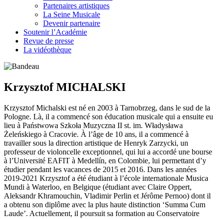
Partenaires artistiques
La Seine Musicale
Devenir partenaire
Soutenir l’Académie
Revue de presse
La vidéothèque
Krzysztof MICHALSKI
Krzysztof Michalski est né en 2003 à Tarnobrzeg, dans le sud de la
Pologne. Là, il a commencé son éducation musicale qui a ensuite eu
lieu à Państwowa Szkoła Muzyczna II st. im. Władysława
Żeleńskiego à Cracovie. À l’âge de 10 ans, il a commencé à
travailler sous la direction artistique de Henryk Zarzycki, un
professeur de violoncelle exceptionnel, qui lui a accordé une bourse
à l’Université EAFIT à Medellín, en Colombie, lui permettant d’y
étudier pendant les vacances de 2015 et 2016. Dans les années
2019-2021 Krzysztof a été étudiant à l’école internationale Musica
Mundi à Waterloo, en Belgique (étudiant avec Claire Oppert,
Aleksandr Khramouchin, Vladimir Perlin et Jérôme Pernoo) dont il
a obtenu son diplôme avec la plus haute distinction ‘Summa Cum
Laude’. Actuellement, il poursuit sa formation au Conservatoire