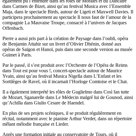
également pu l’entendre dans les rôles de Moralès et du Dancaïre
dans Carmen de Bizet, ainsi qu’au festival Musica avec l’Ensemble
Maja, dans le spectacle Birds, autour de Ligeti et Maxwell Davies. Il
participera prochainement au spectacle Il nous faut de l’amour de la
compagnie La Mauvaise Troupe, consacré à l’univers de Jacques
Offenbach.
Pierre a aussi pris part à la création de Paysage dans l’oubli, opéra
de Benjamin Attahir sur un livret d’Olivier Dhénin, donné aux
opéras de Saïgon et Hanoï, puis dans une seconde version au musée
Guimet à Paris.
Par le passé, il s’est produit avec l’Orchestre de l’Opéra de Reims
dans Tout est pour vous !, concert-spectacle autour de Maurice
Yvain, ainsi qu’au festival Musica Nigella dans L’Enfant et les
Sortilèges de Ravel, où il incarnait l’Horloge Comtoise et le Chat.
Il a également interprété les rôles de Guglielmo dans Così fan tutte
de Mozart, Sganarelle dans Le Médecin malgré lui de Gounod, ainsi
qu’Achilla dans Giulio Cesare de Haendel.
En plus de ses projets scéniques, il se produit régulièrement en
récital, notamment avec le pianiste Arthur Verdet, dans un répertoire
mêlant mélodie française et Lieder.
Après une formation initiale au conservatoire de Tours, où il