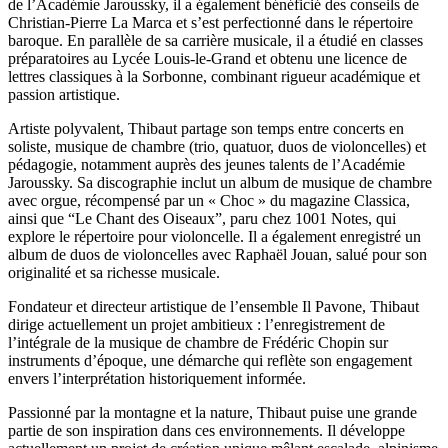
de l’Académie Jaroussky, il a également bénéficié des conseils de
Christian-Pierre La Marca et s’est perfectionné dans le répertoire
baroque. En parallèle de sa carrière musicale, il a étudié en classes
préparatoires au Lycée Louis-le-Grand et obtenu une licence de
lettres classiques à la Sorbonne, combinant rigueur académique et
passion artistique.
Artiste polyvalent, Thibaut partage son temps entre concerts en
soliste, musique de chambre (trio, quatuor, duos de violoncelles) et
pédagogie, notamment auprès des jeunes talents de l’Académie
Jaroussky. Sa discographie inclut un album de musique de chambre
avec orgue, récompensé par un « Choc » du magazine Classica,
ainsi que “Le Chant des Oiseaux”, paru chez 1001 Notes, qui
explore le répertoire pour violoncelle. Il a également enregistré un
album de duos de violoncelles avec Raphaël Jouan, salué pour son
originalité et sa richesse musicale.
Fondateur et directeur artistique de l’ensemble Il Pavone, Thibaut
dirige actuellement un projet ambitieux : l’enregistrement de
l’intégrale de la musique de chambre de Frédéric Chopin sur
instruments d’époque, une démarche qui reflète son engagement
envers l’interprétation historiquement informée.
Passionné par la montagne et la nature, Thibaut puise une grande
partie de son inspiration dans ces environnements. Il développe