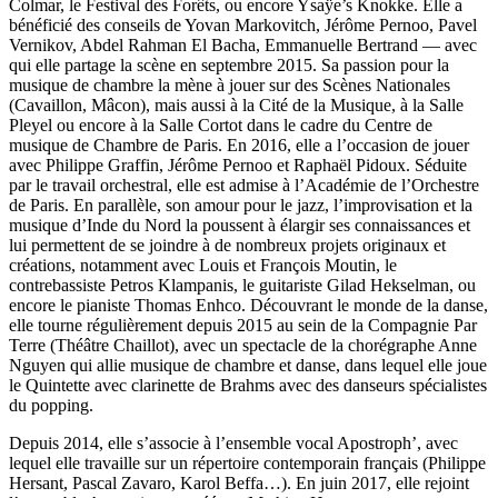
Colmar, le Festival des Forêts, ou encore Ysaÿe’s Knokke. Elle a
bénéficié des conseils de Yovan Markovitch, Jérôme Pernoo, Pavel
Vernikov, Abdel Rahman El Bacha, Emmanuelle Bertrand — avec
qui elle partage la scène en septembre 2015. Sa passion pour la
musique de chambre la mène à jouer sur des Scènes Nationales
(Cavaillon, Mâcon), mais aussi à la Cité de la Musique, à la Salle
Pleyel ou encore à la Salle Cortot dans le cadre du Centre de
musique de Chambre de Paris. En 2016, elle a l’occasion de jouer
avec Philippe Graffin, Jérôme Pernoo et Raphaël Pidoux. Séduite
par le travail orchestral, elle est admise à l’Académie de l’Orchestre
de Paris. En parallèle, son amour pour le jazz, l’improvisation et la
musique d’Inde du Nord la poussent à élargir ses connaissances et
lui permettent de se joindre à de nombreux projets originaux et
créations, notamment avec Louis et François Moutin, le
contrebassiste Petros Klampanis, le guitariste Gilad Hekselman, ou
encore le pianiste Thomas Enhco. Découvrant le monde de la danse,
elle tourne régulièrement depuis 2015 au sein de la Compagnie Par
Terre (Théâtre Chaillot), avec un spectacle de la chorégraphe Anne
Nguyen qui allie musique de chambre et danse, dans lequel elle joue
le Quintette avec clarinette de Brahms avec des danseurs spécialistes
du popping.
Depuis 2014, elle s’associe à l’ensemble vocal Apostroph’, avec
lequel elle travaille sur un répertoire contemporain français (Philippe
Hersant, Pascal Zavaro, Karol Beffa…). En juin 2017, elle rejoint