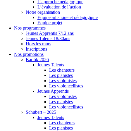
L’approche pédagogique
L’évaluation de l’action
Notre organisation
Equipe artistique et pédagogique
Equipe projet
Nos programmes
Jeunes Apprentis 7/12 ans
Jeunes Talents 18/30ans
Hors les murs
Inscriptions
Nos promotions
Bartók 2026
Jeunes Talents
Les chanteurs
Les pianistes
Les violonistes
Les violoncellistes
Jeunes Apprentis
Les violonistes
Les pianistes
Les violoncellistes
Schubert – 2025
Jeunes Talents
Les chanteurs
Les pianistes