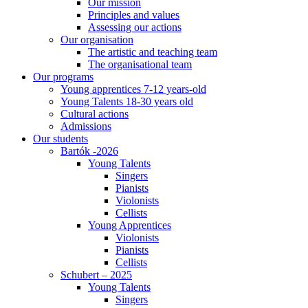
Our mission
Principles and values
Assessing our actions
Our organisation
The artistic and teaching team
The organisational team
Our programs
Young apprentices 7-12 years-old
Young Talents 18-30 years old
Cultural actions
Admissions
Our students
Bartók -2026
Young Talents
Singers
Pianists
Violonists
Cellists
Young Apprentices
Violonists
Pianists
Cellists
Schubert – 2025
Young Talents
Singers