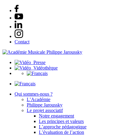
Contact
Presse
Vidéothèque
Qui sommes-nous ?
L’Académie
Philippe Jaroussky
Le projet associatif
Notre engagement
Les principes et valeurs
L’approche pédagogique
L’évaluation de l’action