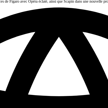
ces de Figaro avec Opéra éclaté, ainsi que Scapin dans une nouvelle pr