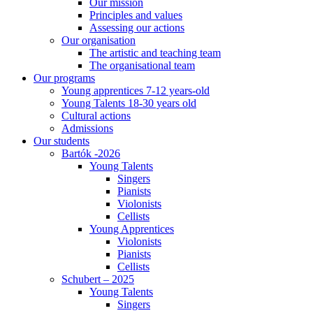
Our mission
Principles and values
Assessing our actions
Our organisation
The artistic and teaching team
The organisational team
Our programs
Young apprentices 7-12 years-old
Young Talents 18-30 years old
Cultural actions
Admissions
Our students
Bartók -2026
Young Talents
Singers
Pianists
Violonists
Cellists
Young Apprentices
Violonists
Pianists
Cellists
Schubert – 2025
Young Talents
Singers