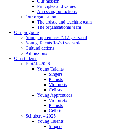
Our mission
Principles and values
Assessing our actions
Our organisation
The artistic and teaching team
The organisational team
Our programs
Young apprentices 7-12 years-old
Young Talents 18-30 years old
Cultural actions
Admissions
Our students
Bartók -2026
Young Talents
Singers
Pianists
Violonists
Cellists
Young Apprentices
Violonists
Pianists
Cellists
Schubert – 2025
Young Talents
Singers