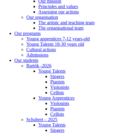
Our mission
Principles and values
Assessing our actions
Our organisation
The artistic and teaching team
The organisational team
Our programs
Young apprentices 7-12 years-old
Young Talents 18-30 years old
Cultural actions
Admissions
Our students
Bartók -2026
Young Talents
Singers
Pianists
Violonists
Cellists
Young Apprentices
Violonists
Pianists
Cellists
Schubert – 2025
Young Talents
Singers