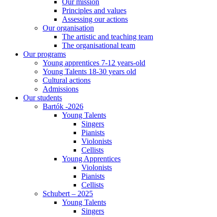
Our mission
Principles and values
Assessing our actions
Our organisation
The artistic and teaching team
The organisational team
Our programs
Young apprentices 7-12 years-old
Young Talents 18-30 years old
Cultural actions
Admissions
Our students
Bartók -2026
Young Talents
Singers
Pianists
Violonists
Cellists
Young Apprentices
Violonists
Pianists
Cellists
Schubert – 2025
Young Talents
Singers