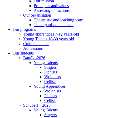
Our mission
Principles and values
Assessing our actions
Our organisation
The artistic and teaching team
The organisational team
Our programs
Young apprentices 7-12 years-old
Young Talents 18-30 years old
Cultural actions
Admissions
Our students
Bartók -2026
Young Talents
Singers
Pianists
Violonists
Cellists
Young Apprentices
Violonists
Pianists
Cellists
Schubert – 2025
Young Talents
Singers