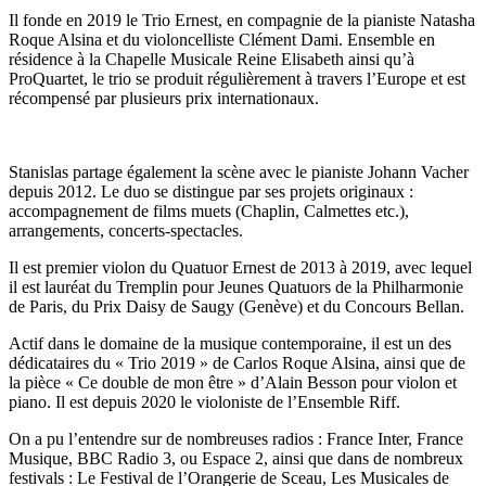
Il fonde en 2019 le Trio Ernest, en compagnie de la pianiste Natasha
Roque Alsina et du violoncelliste Clément Dami. Ensemble en
résidence à la Chapelle Musicale Reine Elisabeth ainsi qu’à
ProQuartet, le trio se produit régulièrement à travers l’Europe et est
récompensé par plusieurs prix internationaux.
Stanislas partage également la scène avec le pianiste Johann Vacher
depuis 2012. Le duo se distingue par ses projets originaux :
accompagnement de films muets (Chaplin, Calmettes etc.),
arrangements, concerts-spectacles.
Il est premier violon du Quatuor Ernest de 2013 à 2019, avec lequel
il est lauréat du Tremplin pour Jeunes Quatuors de la Philharmonie
de Paris, du Prix Daisy de Saugy (Genève) et du Concours Bellan.
Actif dans le domaine de la musique contemporaine, il est un des
dédicataires du « Trio 2019 » de Carlos Roque Alsina, ainsi que de
la pièce « Ce double de mon être » d’Alain Besson pour violon et
piano. Il est depuis 2020 le violoniste de l’Ensemble Riff.
On a pu l’entendre sur de nombreuses radios : France Inter, France
Musique, BBC Radio 3, ou Espace 2, ainsi que dans de nombreux
festivals : Le Festival de l’Orangerie de Sceau, Les Musicales de