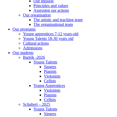
Our mission
Principles and values
Assessing our actions
Our organisation
The artistic and teaching team
The organisational team
Our programs
Young apprentices 7-12 years-old
Young Talents 18-30 years old
Cultural actions
Admissions
Our students
Bartók -2026
Young Talents
Singers
Pianists
Violonists
Cellists
Young Apprentices
Violonists
Pianists
Cellists
Schubert – 2025
Young Talents
Singers