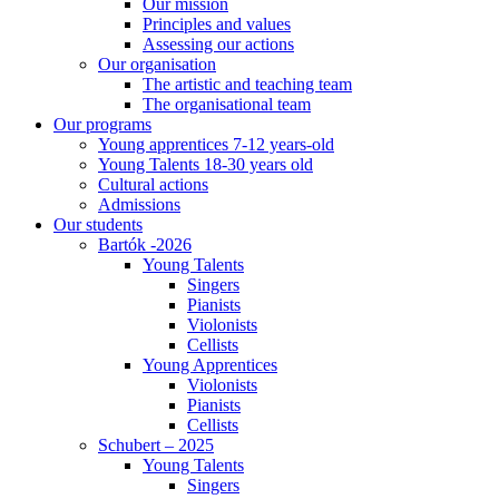
Our mission
Principles and values
Assessing our actions
Our organisation
The artistic and teaching team
The organisational team
Our programs
Young apprentices 7-12 years-old
Young Talents 18-30 years old
Cultural actions
Admissions
Our students
Bartók -2026
Young Talents
Singers
Pianists
Violonists
Cellists
Young Apprentices
Violonists
Pianists
Cellists
Schubert – 2025
Young Talents
Singers