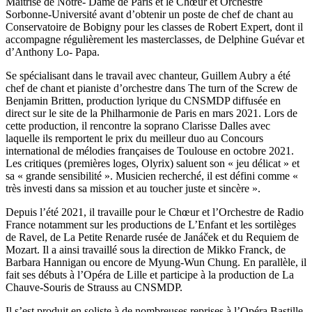
Maitrise de Notre- Dame de Paris et le Chœur et Orchestre
Sorbonne-Université avant d’obtenir un poste de chef de chant au
Conservatoire de Bobigny pour les classes de Robert Expert, dont il
accompagne régulièrement les masterclasses, de Delphine Guévar et
d’Anthony Lo- Papa.
Se spécialisant dans le travail avec chanteur, Guillem Aubry a été
chef de chant et pianiste d’orchestre dans The turn of the Screw de
Benjamin Britten, production lyrique du CNSMDP diffusée en
direct sur le site de la Philharmonie de Paris en mars 2021. Lors de
cette production, il rencontre la soprano Clarisse Dalles avec
laquelle ils remportent le prix du meilleur duo au Concours
international de mélodies françaises de Toulouse en octobre 2021.
Les critiques (premières loges, Olyrix) saluent son « jeu délicat » et
sa « grande sensibilité ». Musicien recherché, il est défini comme «
très investi dans sa mission et au toucher juste et sincère ».
Depuis l’été 2021, il travaille pour le Chœur et l’Orchestre de Radio
France notamment sur les productions de L’Enfant et les sortilèges
de Ravel, de La Petite Renarde rusée de Janáček et du Requiem de
Mozart. Il a ainsi travaillé sous la direction de Mikko Franck, de
Barbara Hannigan ou encore de Myung-Wun Chung. En parallèle, il
fait ses débuts à l’Opéra de Lille et participe à la production de La
Chauve-Souris de Strauss au CNSMDP.
Il s’est produit en soliste à de nombreuses reprises à l’Opéra Bastille