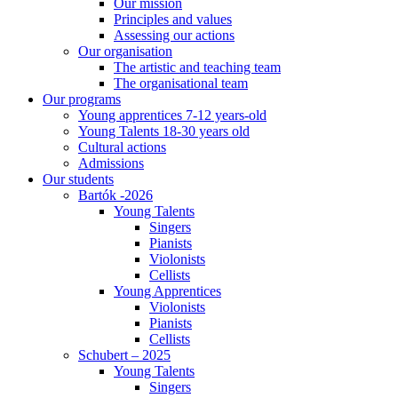
Our mission
Principles and values
Assessing our actions
Our organisation
The artistic and teaching team
The organisational team
Our programs
Young apprentices 7-12 years-old
Young Talents 18-30 years old
Cultural actions
Admissions
Our students
Bartók -2026
Young Talents
Singers
Pianists
Violonists
Cellists
Young Apprentices
Violonists
Pianists
Cellists
Schubert – 2025
Young Talents
Singers